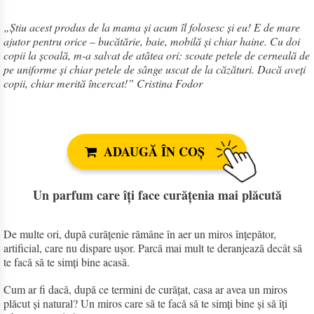
„Știu acest produs de la mama și acum îl folosesc și eu! E de mare
ajutor pentru orice – bucătărie, baie, mobilă și chiar haine. Cu doi
copii la școală, m-a salvat de atâtea ori: scoate petele de cerneală de
pe uniforme și chiar petele de sânge uscat de la căzături. Dacă aveți
copii, chiar merită încercat!” Cristina Fodor
ADAUGĂ ÎN COȘ
Un parfum care îți face curățenia mai plăcută
De multe ori, după curățenie rămâne în aer un miros înțepător,
artificial, care nu dispare ușor. Parcă mai mult te deranjează decât să
te facă să te simți bine acasă.
Cum ar fi dacă, după ce termini de curățat, casa ar avea un miros
plăcut și natural? Un miros care să te facă să te simți bine și să îți