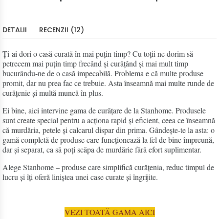
DETALII
RECENZII (12)
Ți-ai dori o casă curată în mai puțin timp? Cu toții ne dorim să
petrecem mai puțin timp frecând și curățând și mai mult timp
bucurându-ne de o casă impecabilă. Problema e că multe produse
promit, dar nu prea fac ce trebuie. Asta înseamnă mai multe runde de
curățenie și multă muncă în plus.
Ei bine, aici intervine gama de curățare de la Stanhome. Produsele
sunt create special pentru a acționa rapid și eficient, ceea ce înseamnă
că murdăria, petele și calcarul dispar din prima. Gândește-te la asta: o
gamă completă de produse care funcționează la fel de bine împreună,
dar și separat, ca să poți scăpa de murdărie fără efort suplimentar.
Alege Stanhome – produse care simplifică curățenia, reduc timpul de
lucru și îți oferă liniștea unei case curate și îngrijite.
VEZI TOATĂ GAMA AICI