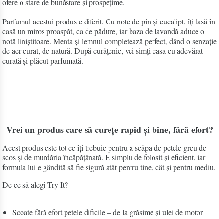
ofere o stare de bunăstare și prospețime.
Parfumul acestui produs e diferit. Cu note de pin și eucalipt, îți lasă în
casă un miros proaspăt, ca de pădure, iar baza de lavandă aduce o
notă liniștitoare. Menta și lemnul completează perfect, dând o senzație
de aer curat, de natură. După curățenie, vei simți casa cu adevărat
curată și plăcut parfumată.
Vrei un produs care să curețe rapid și bine, fără efort?
Acest produs este tot ce îți trebuie pentru a scăpa de petele greu de
scos și de murdăria încăpățânată. E simplu de folosit și eficient, iar
formula lui e gândită să fie sigură atât pentru tine, cât și pentru mediu.
De ce să alegi Try It?
Scoate fără efort petele dificile – de la grăsime și ulei de motor