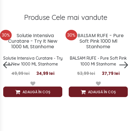
Produse Cele mai vandute
30%
30%
Solutie Intensiva Curatare - Try
BALSAM RUFE - Pure Soft Pink
It New 1000 ML Stanhome
1000 Ml Stanhome
49,99 lei
34,99 lei
53,99 lei
37,79 lei
ADAUGĂ ÎN COȘ
ADAUGĂ ÎN COȘ