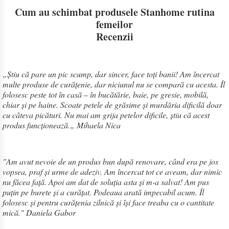
Cum au schimbat produsele Stanhome rutina
femeilor
Recenzii
„Știu că pare un pic scump, dar sincer, face toți banii! Am încercat
multe produse de curățenie, dar niciunul nu se compară cu acesta. Îl
folosesc peste tot în casă – în bucătărie, baie, pe gresie, mobilă,
chiar și pe haine. Scoate petele de grăsime și murdăria dificilă doar
cu câteva picături. Nu mai am grija petelor dificile, știu că acest
produs funcționează.„ Mihaela Nica
"Am avut nevoie de un produs bun după renovare, când era pe jos
vopsea, praf și urme de adeziv. Am încercat tot ce aveam, dar nimic
nu făcea față. Apoi am dat de soluția asta și m-a salvat! Am pus
puțin pe burete și a curățat. Podeaua arată impecabil acum. Îl
folosesc și pentru curățenia zilnică și își face treaba cu o cantitate
mică." Daniela Gabor