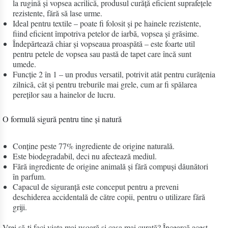
la rugină și vopsea acrilică, produsul curăță eficient suprafețele
rezistente, fără să lase urme.
Ideal pentru textile – poate fi folosit și pe hainele rezistente,
fiind eficient împotriva petelor de iarbă, vopsea și grăsime.
Îndepărtează chiar și vopseaua proaspătă – este foarte util
pentru petele de vopsea sau pastă de tapet care încă sunt
umede.
Funcție 2 în 1 – un produs versatil, potrivit atât pentru curățenia
zilnică, cât și pentru treburile mai grele, cum ar fi spălarea
pereților sau a hainelor de lucru.
O formulă sigură pentru tine și natură
Conține peste 77% ingrediente de origine naturală.
Este biodegradabil, deci nu afectează mediul.
Fără ingrediente de origine animală și fără compuși dăunători
în parfum.
Capacul de siguranță este conceput pentru a preveni
deschiderea accidentală de către copii, pentru o utilizare fără
griji.
Vrei să-ți faci viața mai ușoară și casa mai curată? Încearcă acest