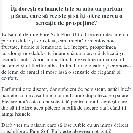
Îți dorești ca hainele tale să aibă un parfum
plăcut, care să reziste și să îți ofere mereu o
senzație de prospețime?
Balsamul de rufe Pure Soft Pink Ultra Concentrated are un
parfum dulce și sofisticat, care îmbină armonios note
fructate, florale și lemnoase. La început, prospețimea
perelor și migdalelor te întâmpină cu o aromă delicată și
reconfortantă. Apoi, inima florală dezvăluie rafinamentul
iasomiei și al florilor albe. În final, notele calde și cremoase
de lemn de santal și mosc lasă o senzație de eleganță și
confort.
Parfumul este discret, dar suficient de persistent, astfel încât
hainele să miroasă bine mai mult timp după fiecare spălare.
Fiecare notă este atent selectată pentru a nu fi copleșitoare,
dar să îți ofere acea plăcere subtilă de fiecare dată când îți
atingi hainele.
Dacă vrei un balsam care să lase rufele cu un miros delicat
și echilibrat, Pure Soft Pink este alegerea potrivită!