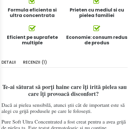
Formula eficienta si
Prieten cu mediul si cu
ultra concentrata
pielea familiei
Eficient pe suprafete
Economie: consum redus
multiple
de produs
DETALII
RECENZII (1)
Te-ai săturat să porți haine care îți irită pielea sau
care îți provoacă disconfort?
Dacă ai pielea sensibilă, atunci știi cât de important este să
alegi cu grijă produsele pe care le folosești.
Pure Soft Ultra Concentrated a fost creat pentru a avea grijă
de pielea ta. Este testat dermatologic și nu conține