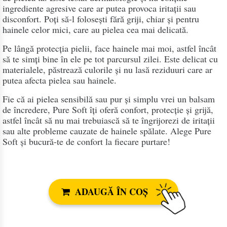
ingrediente agresive care ar putea provoca iritații sau
disconfort. Poți să-l folosești fără griji, chiar și pentru
hainele celor mici, care au pielea cea mai delicată.
Pe lângă protecția pielii, face hainele mai moi, astfel încât
să te simți bine în ele pe tot parcursul zilei. Este delicat cu
materialele, păstrează culorile și nu lasă reziduuri care ar
putea afecta pielea sau hainele.
Fie că ai pielea sensibilă sau pur și simplu vrei un balsam
de încredere, Pure Soft îți oferă confort, protecție și grijă,
astfel încât să nu mai trebuiască să te îngrijorezi de iritații
sau alte probleme cauzate de hainele spălate. Alege Pure
Soft și bucură-te de confort la fiecare purtare!
ADAUGĂ ÎN COȘ