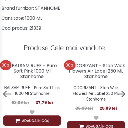
Brand furnizor:
STANHOME
Cantitate:
1000 ML
Cod produs:
21339
Produse Cele mai vandute
30%
30%
BALSAM RUFE - Pure Soft Pink
ODORIZANT - Stan Wick
1000 Ml Stanhome
Flowers Air Label 250 ML
Stanhome
53,99 lei
37,79 lei
36,99 lei
25,89 lei
ADAUGĂ ÎN COȘ
ADAUGĂ ÎN COȘ