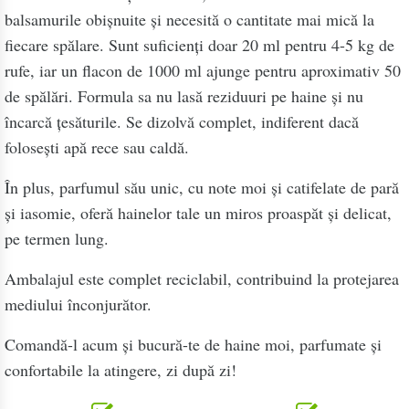
balsamurile obișnuite și necesită o cantitate mai mică la
fiecare spălare. Sunt suficienți doar
20 ml pentru 4-5 kg de
rufe
, iar un flacon de 1000 ml ajunge pentru aproximativ
50
de spălări
. Formula sa nu lasă reziduuri pe haine și nu
încarcă țesăturile. Se dizolvă complet, indiferent dacă
folosești apă rece sau caldă.
În plus, parfumul său unic, cu
note moi și catifelate de pară
și iasomie
, oferă hainelor tale un miros proaspăt și delicat,
pe termen lung.
Ambalajul este complet reciclabil, contribuind la protejarea
mediului înconjurător.
Comandă-l acum și bucură-te de haine moi, parfumate și
confortabile la atingere, zi după zi!