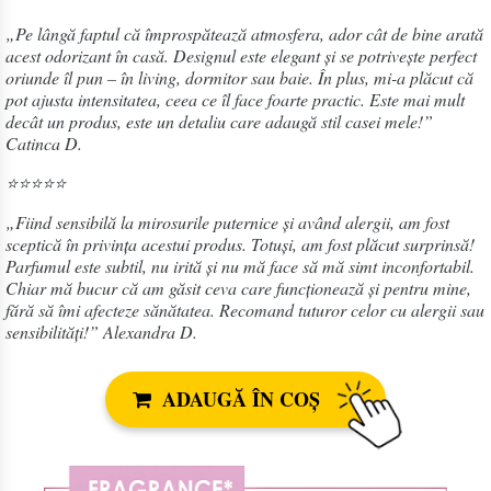
„Pe lângă faptul că împrospătează atmosfera, ador cât de bine arată
acest odorizant în casă. Designul este elegant și se potrivește perfect
oriunde îl pun – în living, dormitor sau baie. În plus, mi-a plăcut că
pot ajusta intensitatea, ceea ce îl face foarte practic. Este mai mult
decât un produs, este un detaliu care adaugă stil casei mele!”
Catinca D.
⭐⭐⭐⭐⭐
„Fiind sensibilă la mirosurile puternice și având alergii, am fost
sceptică în privința acestui produs. Totuși, am fost plăcut surprinsă!
Parfumul este subtil, nu irită și nu mă face să mă simt inconfortabil.
Chiar mă bucur că am găsit ceva care funcționează și pentru mine,
fără să îmi afecteze sănătatea. Recomand tuturor celor cu alergii sau
sensibilități!” Alexandra D.
ADAUGĂ ÎN COȘ