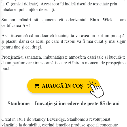
C
la
(emisii ridicate). Acest scor îți indică riscul de toxicitate prin
inhalarea poluanților detectați.
Stan Wick
Suntem mândri să spunem că odorizantul
are
A+
certificarea
!
Asta înseamnă că nu doar că locuința ta va avea un parfum proaspăt
și plăcut, dar și că aerul pe care îl respiri va fi mai curat și mai sigur
pentru tine și cei dragi.
Protejează-ți sănătatea, îmbunătățește atmosfera casei tale și bucură-te
de un parfum care transformă fiecare zi într-un moment de prospețime
pură.
ADAUGĂ ÎN COȘ
Stanhome – Inovație și încredere de peste 85 de ani
Creat în 1931 de Stanley Beveridge, Stanhome a revoluționat
vânzările la domiciliu, oferind femeilor produse special concepute