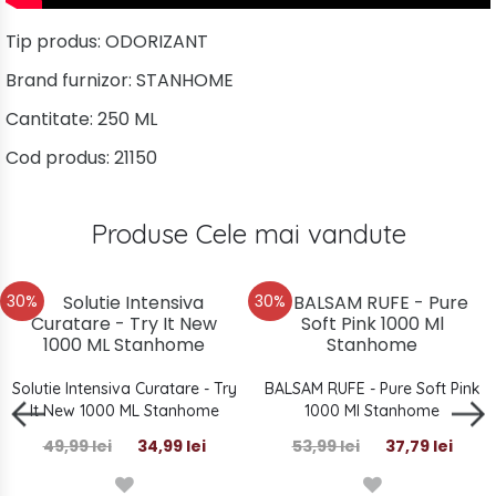
Tip produs:
ODORIZANT
Brand furnizor:
STANHOME
Cantitate:
250 ML
Cod produs:
21150
Produse Cele mai vandute
30%
30%
Solutie Intensiva Curatare - Try
BALSAM RUFE - Pure Soft Pink
It New 1000 ML Stanhome
1000 Ml Stanhome
49,99 lei
34,99 lei
53,99 lei
37,79 lei