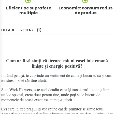
Eficient pe suprafete
Economie: consum redus
multiple
de produs
DETALII
RECENZII (1)
Cum ar fi să simți că fiecare colț al casei tale emană
liniște și energie pozitivă?
Intrând pe ușă, te cuprinde un sentiment de calm și bucurie, ca și cum
tot stresul zilei rămâne afară.
Stan Wick Flowers, este acel detaliu care îți transformă locuința într-
un loc special, creat doar pentru tine, unde poți să te bucuri de
momentele de acasă exact așa cum ți-ai dorit.
Cei care îți trec pragul îți vor spune cât de primitor se simte totul.
Atmosfera aceasta va fi reflexia bunului tău gust, un detaliu subtil, dar