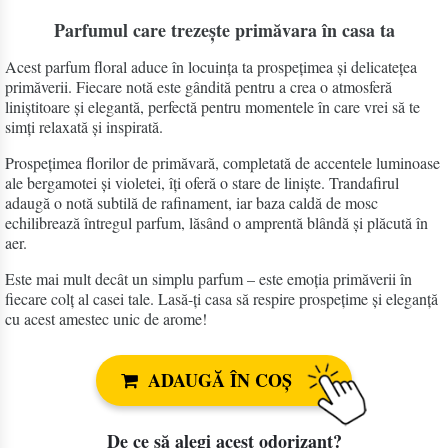
Parfumul care trezește primăvara în casa ta
Acest parfum floral aduce în locuința ta prospețimea și delicatețea
primăverii. Fiecare notă este gândită pentru a crea o atmosferă
liniștitoare și elegantă, perfectă pentru momentele în care vrei să te
simți relaxată și inspirată.
Prospețimea florilor de primăvară, completată de accentele luminoase
ale bergamotei și violetei, îți oferă o stare de liniște. Trandafirul
adaugă o notă subtilă de rafinament, iar baza caldă de mosc
echilibrează întregul parfum, lăsând o amprentă blândă și plăcută în
aer.
Este mai mult decât un simplu parfum – este emoția primăverii în
fiecare colț al casei tale. Lasă-ți casa să respire prospețime și eleganță
cu acest amestec unic de arome!
ADAUGĂ ÎN COȘ
De ce să alegi acest odorizant?