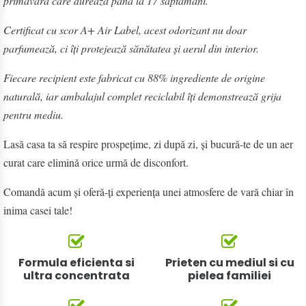
primăvară care durează până la 17 săptămâni.
Certificat cu scor A+ Air Label, acest odorizant nu doar
parfumează, ci îți protejează sănătatea și aerul din interior.
Fiecare recipient este fabricat cu 88% ingrediente de origine
naturală, iar ambalajul complet reciclabil îți demonstrează grija
pentru mediu.
Lasă casa ta să respire prospețime, zi după zi, și bucură-te de un aer
curat care elimină orice urmă de disconfort.
Comandă acum și oferă-ți experiența unei atmosfere de vară chiar în
inima casei tale!
Formula eficienta si
Prieten cu mediul si cu
ultra concentrata
pielea familiei