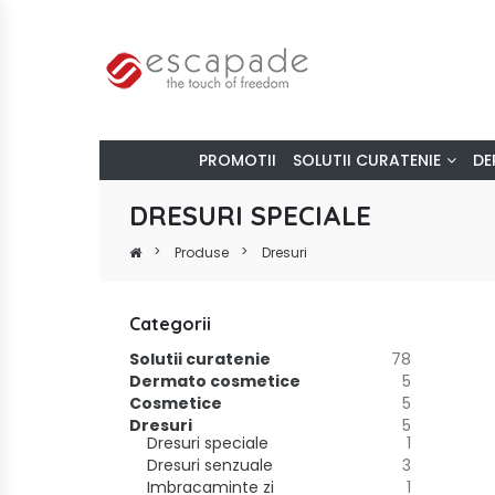
PROMOTII
SOLUTII CURATENIE
DE
DRESURI SPECIALE
Produse
Dresuri
Categorii
Solutii curatenie
78
Dermato cosmetice
5
Cosmetice
5
Dresuri
5
Dresuri speciale
1
Dresuri senzuale
3
Imbracaminte zi
1