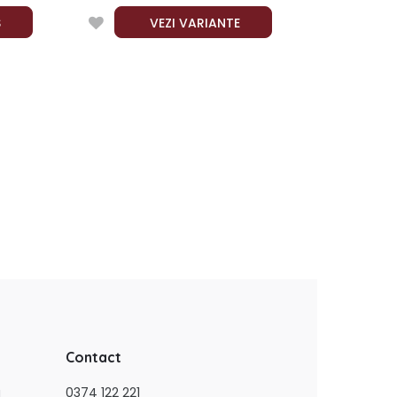
Ș
VEZI VARIANTE
Contact
a
0374 122 221