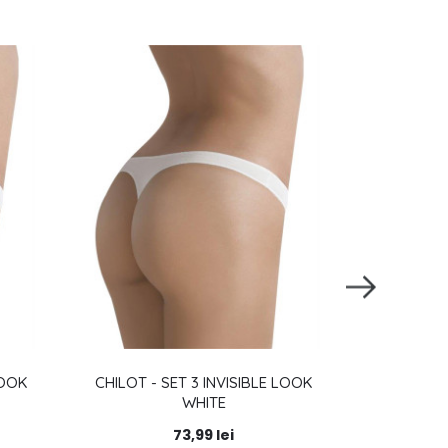
LOOK
CHILOT - SET 3 INVISIBLE LOOK
CHILO
WHITE
CO
73,99 lei