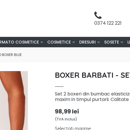
0374 122 221
RMATO COSMETICE
COSMETICE
DRESURI
SOSETE
L
O BOXER BLUE
BOXER BARBATI - S
Set 2 boxeri din bumbac elasticiza
maxim in timpul purtarii. Calitate I
98,99 lei
(TVA inclus)
Selectati marime