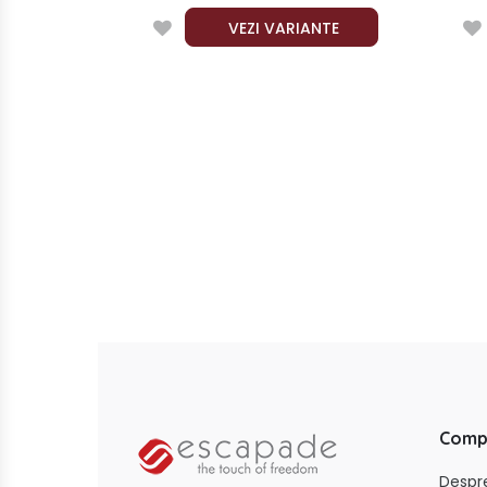
ANTE
VEZI VARIANTE
Comp
Despr