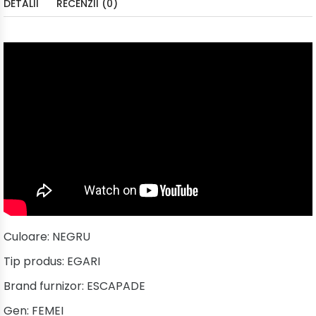
DETALII
RECENZII (0)
Culoare:
NEGRU
Tip produs:
EGARI
Brand furnizor:
ESCAPADE
Gen:
FEMEI